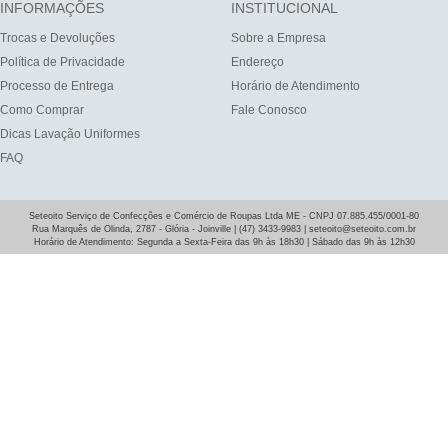
INFORMAÇÕES
INSTITUCIONAL
Trocas e Devoluções
Sobre a Empresa
Política de Privacidade
Endereço
Processo de Entrega
Horário de Atendimento
Como Comprar
Fale Conosco
Dicas Lavação Uniformes
FAQ
Seteoito Serviço de Confecções e Comércio de Roupas Ltda ME - CNPJ 07.885.455/0001-80
Rua Marquês de Olinda, 2787 - Glória - Joinville | (47) 3433-9983 | seteoito@seteoito.com.br
Horário de Atendimento: Segunda a Sexta-Feira das 9h às 18h30 | Sábado das 9h às 12h30