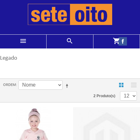
menu
search
shopping_cart
Legado
ORDEM
2 Produto(s)