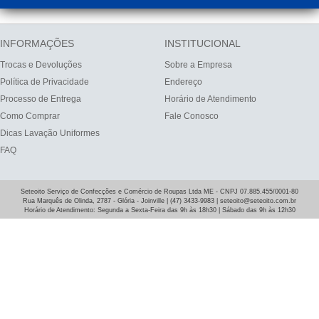
INFORMAÇÕES
INSTITUCIONAL
Trocas e Devoluções
Sobre a Empresa
Política de Privacidade
Endereço
Processo de Entrega
Horário de Atendimento
Como Comprar
Fale Conosco
Dicas Lavação Uniformes
FAQ
Seteoito Serviço de Confecções e Comércio de Roupas Ltda ME - CNPJ 07.885.455/0001-80
Rua Marquês de Olinda, 2787 - Glória - Joinville | (47) 3433-9983 | seteoito@seteoito.com.br
Horário de Atendimento: Segunda a Sexta-Feira das 9h às 18h30 | Sábado das 9h às 12h30