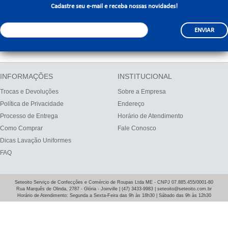
Cadastre seu e-mail e receba nossas novidades!
ENVIAR
INFORMAÇÕES
INSTITUCIONAL
Trocas e Devoluções
Sobre a Empresa
Política de Privacidade
Endereço
Processo de Entrega
Horário de Atendimento
Como Comprar
Fale Conosco
Dicas Lavação Uniformes
FAQ
Seteoito Serviço de Confecções e Comércio de Roupas Ltda ME - CNPJ 07.885.455/0001-80
Rua Marquês de Olinda, 2787 - Glória - Joinville | (47) 3433-9983 | seteoito@seteoito.com.br
Horário de Atendimento: Segunda a Sexta-Feira das 9h às 18h30 | Sábado das 9h às 12h30